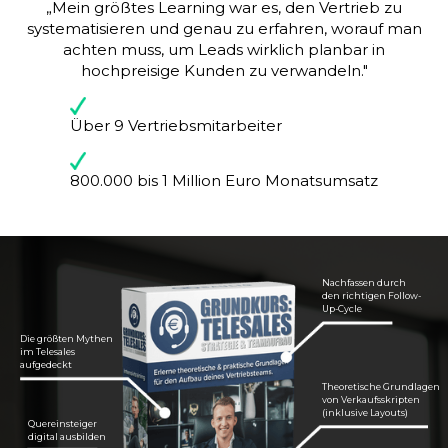
„Mein größtes Learning war es, den Vertrieb zu
systematisieren und genau zu erfahren, worauf man
achten muss, um Leads wirklich planbar in
hochpreisige Kunden zu verwandeln."
Über 9 Vertriebsmitarbeiter
800.000 bis 1 Million Euro Monatsumsatz
Nachfassen durch
den richtigen Follow-
Up-Cycle
Die größten Mythen
im Telesales
aufgedeckt
Theoretische Grundlagen
von Verkaufsskripten
(inklusive Layouts)
Quereinsteiger
digital ausbilden