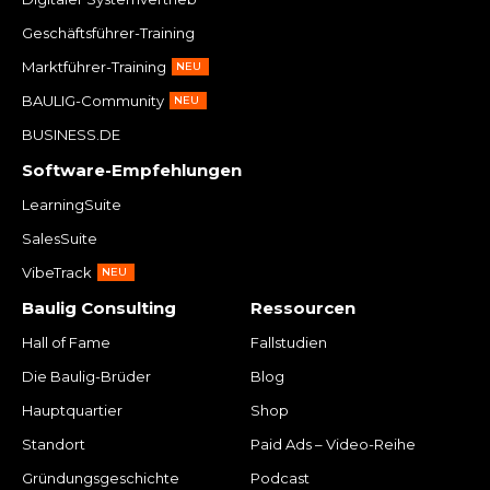
Geschäftsführer-Training
Marktführer-Training
NEU
BAULIG-Community
NEU
BUSINESS.DE
Software-Empfehlungen
LearningSuite
SalesSuite
VibeTrack
NEU
Baulig Consulting
Ressourcen
Hall of Fame
Fallstudien
Die Baulig-Brüder
Blog
Hauptquartier
Shop
Standort
Paid Ads – Video-Reihe
Gründungsgeschichte
Podcast