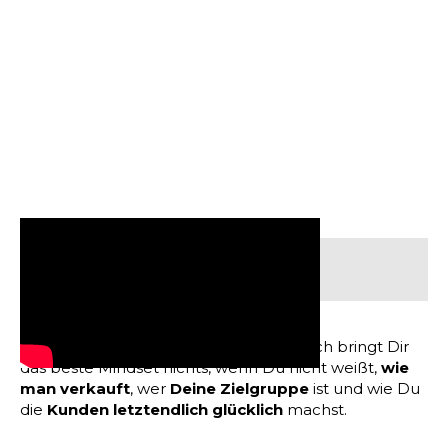
Inhaltsverzeichnis:
Mindset ist wichtig – keine Frage – jedoch bringt Dir
das beste Mindset nichts, wenn Du nicht weißt,
wie
man verkauft
, wer
Deine Zielgruppe
ist und wie Du
die
Kunden letztendlich glücklich
machst.