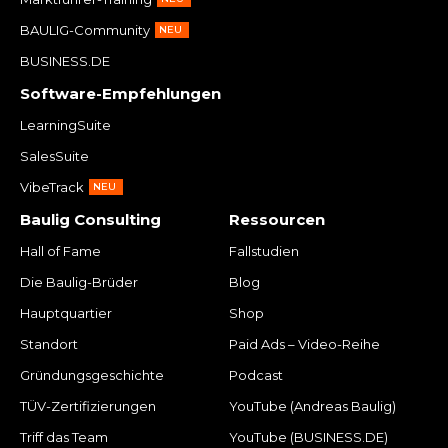
BAULIG-Community
NEU
BUSINESS.DE
Software-Empfehlungen
LearningSuite
SalesSuite
VibeTrack
NEU
Baulig Consulting
Ressourcen
Hall of Fame
Fallstudien
Die Baulig-Brüder
Blog
Hauptquartier
Shop
Standort
Paid Ads – Video-Reihe
Gründungsgeschichte
Podcast
TÜV-Zertifizierungen
YouTube (Andreas Baulig)
Triff das Team
YouTube (BUSINESS.DE)