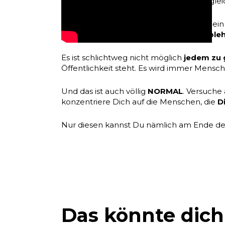
möglich Marketing zu betreiben ohne glei
Die Kernaussage ist also bezogen auf Dei
sichtbar zu werden, weil Du dadurch
Able
Es ist schlichtweg nicht möglich
jedem zu 
Öffentlichkeit steht. Es wird immer Mensch
Und das ist auch völlig
NORMAL
. Versuche
konzentriere Dich auf die Menschen, die
D
Nur diesen kannst Du nämlich am Ende de
Das könnte dich