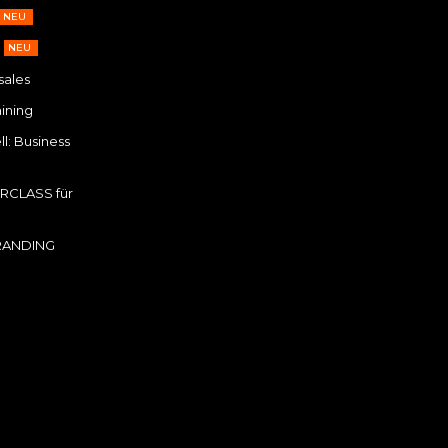
NEU
NEU
sales
ining
l: Business
RCLASS für
RANDING