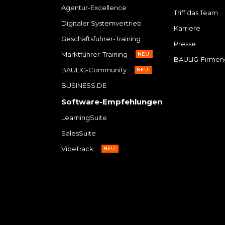
Agentur-Excellence
Triff das Team
Digitaler Systemvertrieb
Karriere
Geschäftsführer-Training
Presse
Marktführer-Training
NEU
BAULIG-Firmen
BAULIG-Community
NEU
BUSINESS.DE
Software-Empfehlungen
LearningSuite
SalesSuite
VibeTrack
NEU