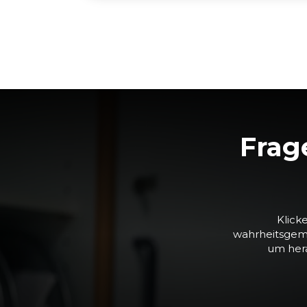
Frag
Klick
wahrheitsgemä
um hera