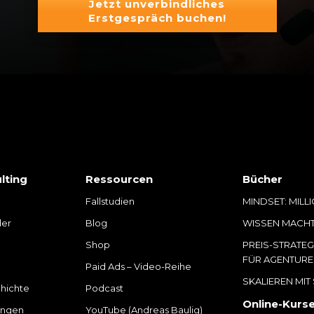
Jetzt unverbindliches
Erstgespräch buchen!
lting
Ressourcen
Bücher
Fallstudien
MINDSET: MILL
der
Blog
WISSEN MACH
Shop
PREIS-STRATE
FÜR AGENTUR
Paid Ads – Video-Reihe
SKALIEREN MIT
hichte
Podcast
Online-Kurs
ungen
YouTube (Andreas Baulig)