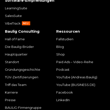
Software-Empfehlungen
LearningSuite
SalesSuite
VibeTrack
NEU
Baulig Consulting
Ressourcen
Hall of Fame
Fallstudien
Die Baulig-Brüder
Blog
Hauptquartier
Shop
Standort
Paid Ads – Video-Reihe
Gründungsgeschichte
Podcast
TÜV-Zertifizierungen
YouTube (Andreas Baulig)
Triff das Team
YouTube (BUSINESS.DE)
Karriere
Facebook
Presse
LinkedIn
BAULIG-Firmengruppe