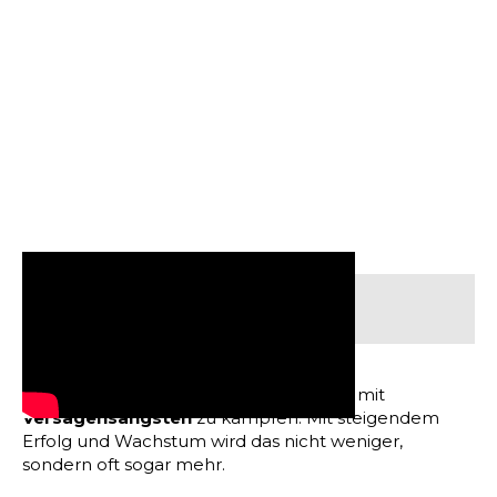
Inhaltsverzeichnis:
Jeder selbstständige Unternehmer hat mit
Versagensängsten
zu kämpfen. Mit steigendem
Erfolg und Wachstum wird das nicht weniger,
sondern oft sogar mehr.