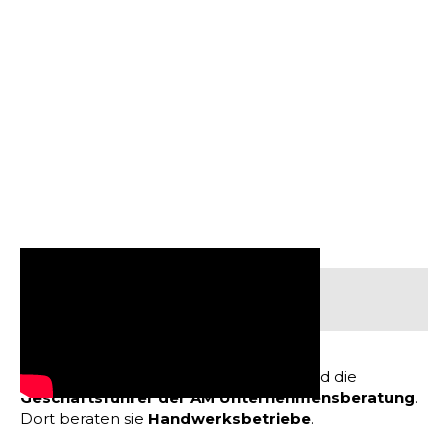
Inhaltsverzeichnis:
Marvin Flenche & Alexander Thieme sind die
Geschäftsführer der AM Unternehmensberatung
.
Dort beraten sie
Handwerksbetriebe
.