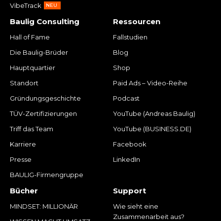
VibeTrack
NEU
Baulig Consulting
Ressourcen
Hall of Fame
Fallstudien
Die Baulig-Brüder
Blog
Hauptquartier
Shop
Standort
Paid Ads – Video-Reihe
Gründungsgeschichte
Podcast
TÜV-Zertifizierungen
YouTube (Andreas Baulig)
Triff das Team
YouTube (BUSINESS.DE)
Karriere
Facebook
Presse
LinkedIn
BAULIG-Firmengruppe
Bücher
Support
MINDSET: MILLIONÄR
Wie sieht eine
Zusammenarbeit aus?