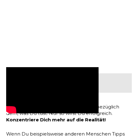
Inhaltsverzeichnis:
Du solltest Dich
nicht selbst belügen
bezüglich
dem, was Du tust. Nur so wirst Du erfolgreich.
Konzentriere Dich mehr auf die Realität!
Wenn Du beispielsweise anderen Menschen Tipps